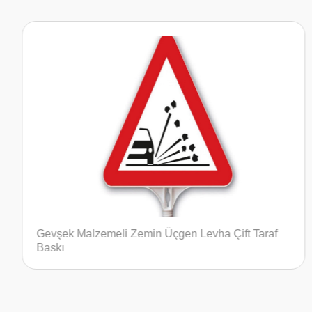
Taraf
Sola Mecburi Yön Yuvarlak Ultra Levha Tek T
Baskı