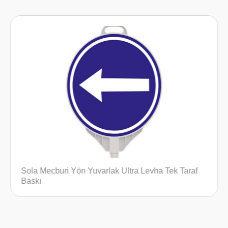
araf
Kasisli Yol Üçgen Levha Çift Taraf Baskı