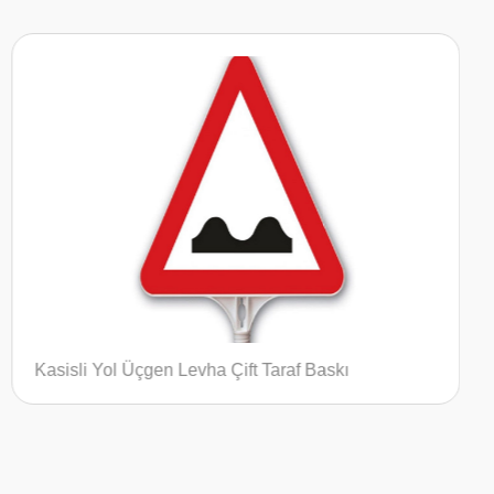
Karşıdan Gelene Yol Ver Ultra Yuvarlak Levha T
Taraf Baskı