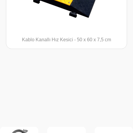
Kablo Kanallı Hız Kesici - 50 x 60 x 7,5 cm