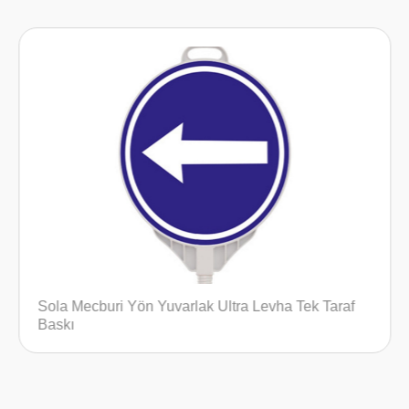
ek Taraf
Kasisli Yol Üçgen Levha Çift Taraf Baskı