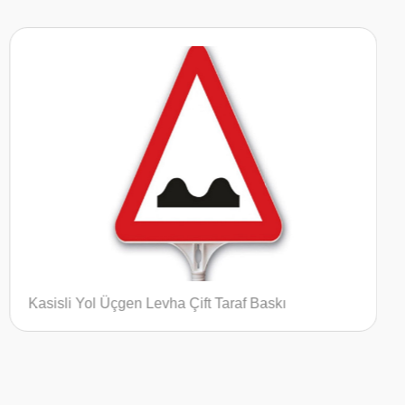
Karşıdan Gelene Yol Ver Ultra Yuvarlak Lev
Taraf Baskı