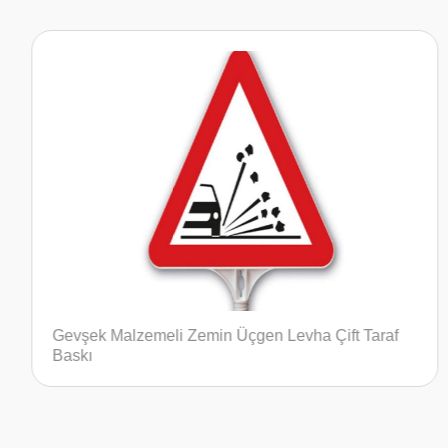
ift Taraf
Sola Mecburi Yön Yuvarlak Ultra Levha T
Baskı