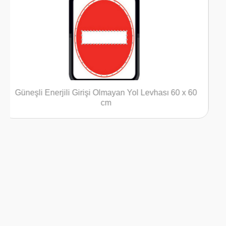
rişi Olmayan Yol Levhası 60 x 60
Güneşli Enerji
cm