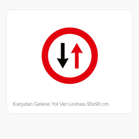
m
Girişi Olmayan Yol Levhası 90x90 cm