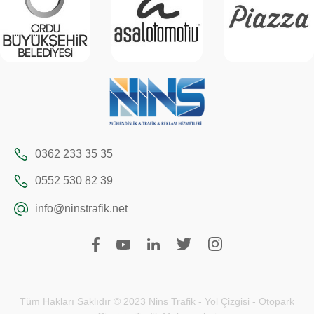
0362 233 35 35
0552 530 82 39
info@ninstrafik.net
Tüm Hakları Saklıdır © 2023 Nins Trafik - Yol Çizgisi - Otopark