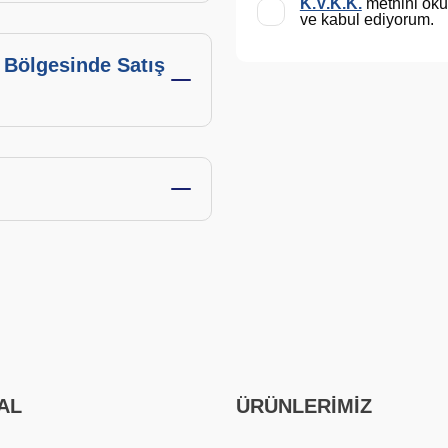
K.V.K.K.
metnini ok
ve kabul ediyorum.
 Bölgesinde Satış
AL
ÜRÜNLERİMİZ