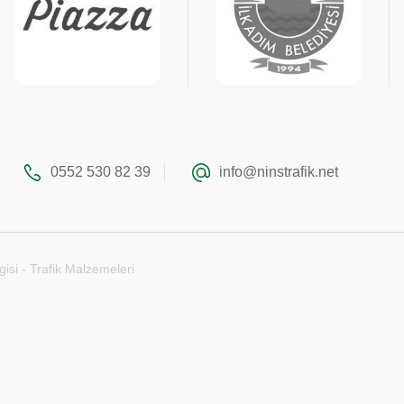
0552 530 82 39
info@ninstrafik.net
gisi - Trafik Malzemeleri