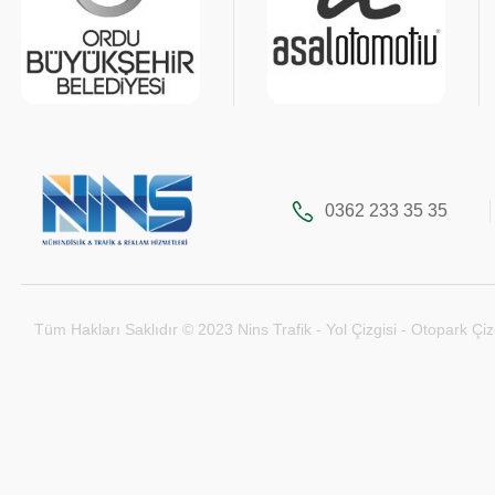
0362 233 35 35
Tüm Hakları Saklıdır © 2023 Nins Trafik - Yol Çizgisi - Otopark Çiz