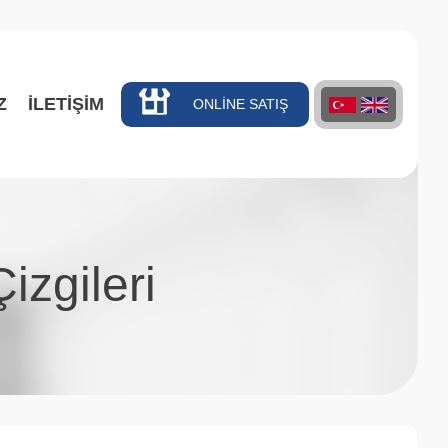
Z
İLETİŞİM
ONLİNE SATIŞ
izgileri