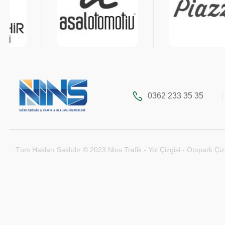
0362 233 35 35
Tüm Hakları Saklıdır © 2023 Nins Trafik - Yol Çizgisi - Otopark Çiz