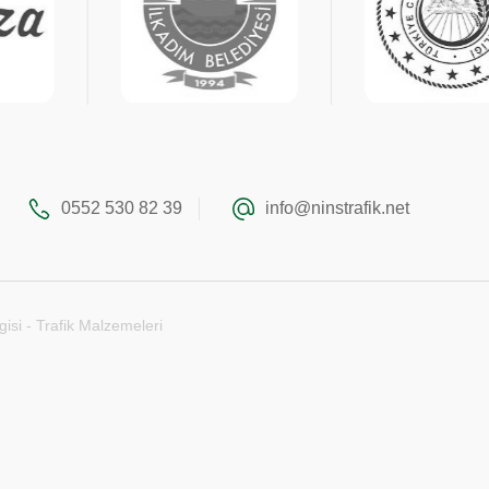
0552 530 82 39
info@ninstrafik.net
gisi - Trafik Malzemeleri