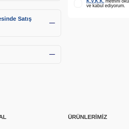
K.V.K.K.
metnini ok
ve kabul ediyorum.
esinde Satış
AL
ÜRÜNLERİMİZ