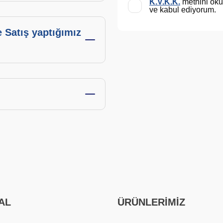
K.V.K.K.
metnini ok
ve kabul ediyorum.
 Satış yaptığımız
AL
ÜRÜNLERİMİZ