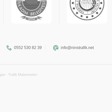
0552 530 82 39
info@ninstrafik.net
gisi - Trafik Malzemeleri