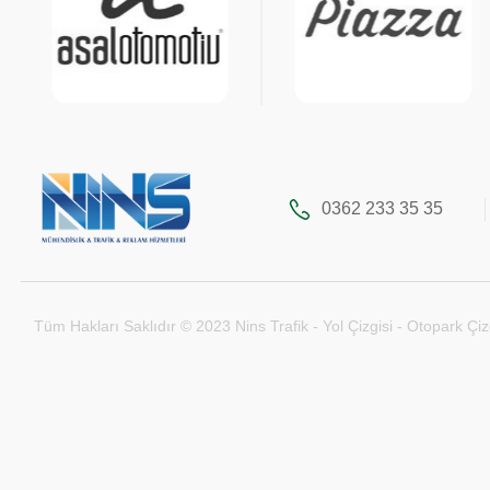
0362 233 35 35
Tüm Hakları Saklıdır © 2023 Nins Trafik - Yol Çizgisi - Otopark Çiz